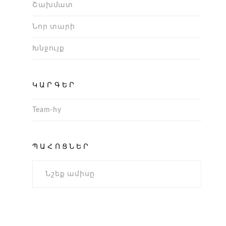
Շախմատ
Նոր տարի
Խնջույք
ԿԱՐԳԵՐ
Team-hy
Պահոցներ
ՊԱՀՈՑՆԵՐ