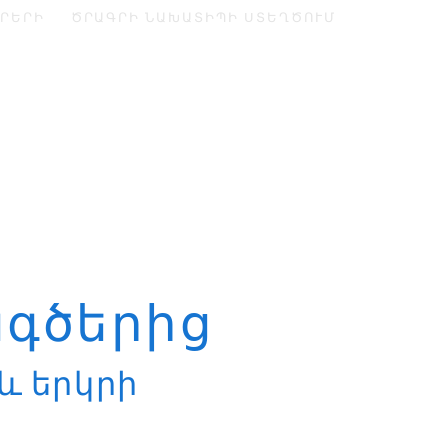
ԳՐԵՐԻ
ԾՐԱԳՐԻ ՆԱԽԱՏԻՊԻ ՍՏԵՂԾՈՒՄ
գծերից
և երկրի