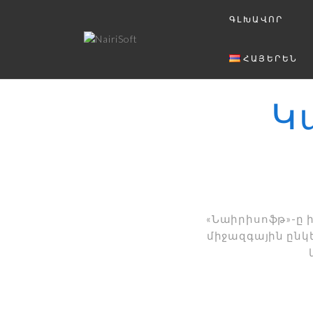
ԳԼԽԱՎՈՐ
ՀԱՅԵՐԵՆ
Կ
«Նաիրիսոֆթ»-ը
միջազգային ընկ