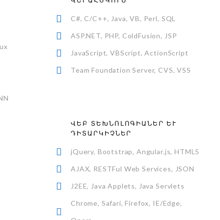
ՎԵՐԱՀՍԿՈՒՄ
C#, C/C++, Java, VB, Perl, SQL
ASP.NET, PHP, ColdFusion, JSP
nux
JavaScript, VBScript, ActionScript
Team Foundation Server, CVS, VSS
DNN
ՎԵԲ ՏԵԽՆՈԼՈԳԻԱՆԵՐ ԵՒ Դ
ԻՏԱՐԿԻՉՆԵՐ
jQuery, Bootstrap, Angular.js, HTML5
AJAX, RESTFul Web Services, JSON
J2EE, Java Applets, Java Servlets
Chrome, Safari, Firefox, IE/Edge,