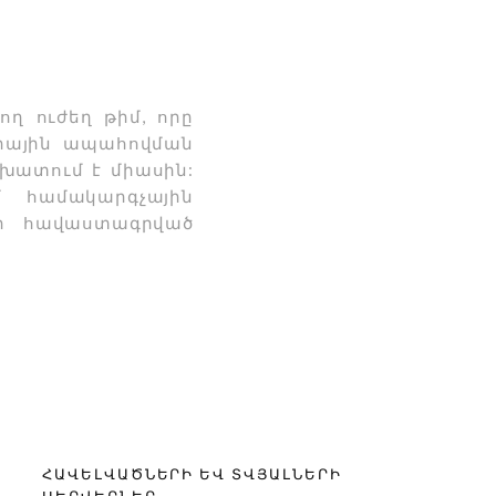
ղ ուժեղ թիմ, որը
գրային ապահովման
շխատում է միասին:
 համակարգչային
»-ի հավաստագրված
ՀԱՎԵԼՎԱԾՆԵՐԻ ԵՎ ՏՎՅԱԼՆԵՐԻ