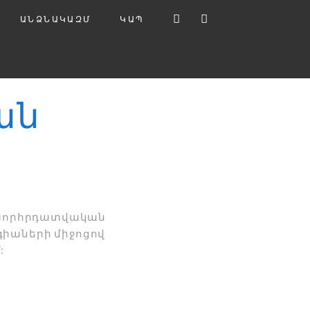
ԱՆՁՆԱԿԱԶՄ
ԿԱՊ
ան
 խորհրդատվական
գիաների միջոցով
: