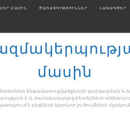
ՄԵՐ ՄԱՍԻՆ
ԾԱՌԱՅՈՒԹՅՈՒՆՆԵՐ
ՆԱԽԱԳԾԵՐ
ազմակերպությ
մասին
 ինտերնետ ենթակառուցվածքների զարգացման և
երություն է, և ժամանակակից ինտերնետ տեխնոլո
կատարում է բիզնեսի կարևոր լուծումների մշակում