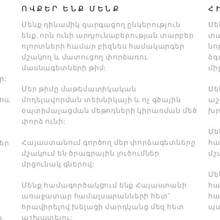
ՈՎՔԵՐ ԵՆՔ ՄԵՆՔ
Հ
Մենք դինամիկ զարգացող ընկերություն
Մե
ենք, որն ունի արդյունաբերության տարբեր
տա
ոլորտների համար բիզնես համակարգեր
նո
մշակող և մատուցող փորձառու
ձգ
մասնագետների թիմ:
մի
ր:
Մեր թիմը մաթեմատիկական
Մե
ոս,
մոդելավորման տեխնիկայի և ոչ գծային
աշ
օպտիմալացման մեթոդների կիրառման մեծ
խր
փորձ ունի:
Մե
Հայաստանում գործող մեր փորձագետները
հա
եր
մշակում են ծրագրային լուծումներ
մշ
մրցունակ գներով:
Մե
Մենք համագործակցում ենք Հայաստանի
հա
առաջատար համալսարանների հետ՝
հա
հրավիրելով խելացի մարդկանց մեզ հետ
պա
աշխատելու:
ի