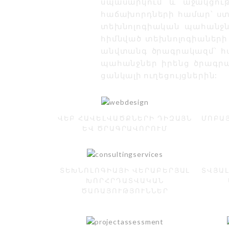
սպասարկում և աջակցութ
հաճախորդների համար՝ ստե
տեխնոլոգիական պահանջն
հիմնված տեխնոլոգիաների 
անվտանգ ծրագրակազմ՝ հ
պահանջներ իրենց ծրագրա
ցանկալի ուղեցույցներին:
ՎԵԲ ՀԱՎԵԼՎԱԾՔՆԵՐԻ ԴԻԶԱՅՆ
ՄՈԲԱՅ
ԵՎ ԾՐԱԳՐԱՎՈՐՈՒՄ
ՏԵԽՆՈԼՈԳԻԱՅԻ ՎԵՐԱԲԵՐՅԱԼ
ՏՎՅԱ
ԽՈՐՀՐԴԱՏՎԱԿԱՆ
ԾԱՌԱՅՈՒԹՅՈՒՆՆԵՐ