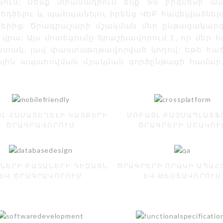
յուն: Մենք տրամադրում ենք ՏՏ բիզնեսի ամբ
ղծելու և պահպանելու իրենց ՎԵԲ հավելվածներ
երից: Ծրագրաշարի մշակման մեր ընթացակարգը
վրա: Այս մոտեցումը երաշխավորում է, որ մեր 
ստակ, լավ փաստաթղթավորված կոդով: Եթե հաճ
յին ապահովման մշակման գործընթացի համար,
Լ ՀԱՄԱՏԵՂԵԼԻ ԿԱՅՔԵՐԻ
ՄՈԲԱՅԼ ԲԱԶՄԱՊԼԱՏՖ
ԾՐԱԳՐԱՎՈՐՈՒՄ
ԾՐԱԳՐԵՐԻ ՄՇԱԿՈՒ
ԼՆԵՐԻ ԲԱԶԱՆԵՐԻ ԴԻԶԱՅՆ
ԾՐԱԳՐԵՐԻ ՈՐԱԿԻ ԱՊԱՀ
ԵՎ ԾՐԱԳՐԱՎՈՐՈՒՄ
ԵՎ ԹԵՍՏԱՎՈՐՈՒՄ