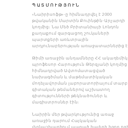
ՊԱՏՄՈՒԹՅՈՒՆ
«Նաիրիսոֆթ»-ը հիմնադրվել է 2000
թվականին Մարտին Քուինթին-Արչարդի
կողմից։ Նա Մեծ Բրիտանիայի Լոնդոն
քաղաքում զարգացող շուկաների
պարտքերի առևտրային
արդյունաբերության առաջատարներից է
Թիմի առաջին անդամները ՀՀ ակադեմիկ
պրոֆեսոր Հարություն Թերզյանի կողմից
հիմնադրված Ավտոմատացված
նախագծման և մաթեմատիկական
մոդելավորման լաբորատորիայում տարբ
գիտական թեմաներով աշխատող
գիտությունների թեկնածուներ և
մագիստրոսներ էին։
Նաիրին մեր թվարկությունից առաջ
առաջին դարում Հայկական
լեռնաշխարհում ապրած հայերի հզոր ոգ