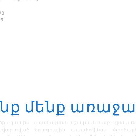
նը
եղ
ԾԱՌԱՅՈՒԹՅՈՒՆՆԵՐ
ենք մենք առաջ
 ծրագրային ապահովման մշակման ամբողջական
վարտված ծրագրային ապահովման փորձարկ