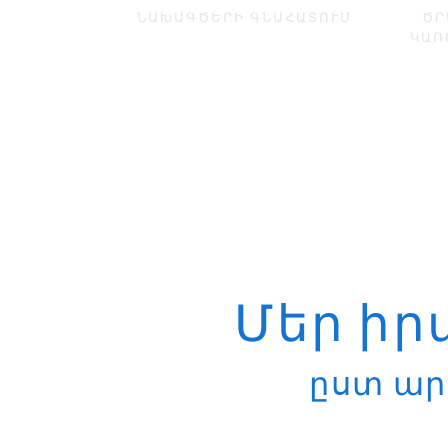
ՆԱԽԱԳԾԵՐԻ ԳՆԱՀԱՏՈՒՄ
ԾՐ
ԿԱՌ
Մեր ի
ըստ ար