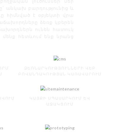
ողջական լուծումներ մեր
ը՝ անկախ բարդությունից և
 հիմնված է օբյեկտի վրա
հաճախորդները ձեռք կբերեն
ախորդներն ունեն հատուկ
 մենք հետևում ենք նրանց
ՈՐՄ
ՁԵՌՆԱՐԿՈՒԹՅՈՒՆՆԵՐԻ ՎԵԲ
Մ
ԲՈՎԱՆԴԱԿՈՒԹՅԱՆ ԿԱՌԱՎԱՐՈՒՄ
ՈՎՈՒՄ
ԿԱՅՔԻ ՍՊԱՍԱՐԿՈՒՄ ԵՎ
ԱՋԱԿՑՈՒՄ